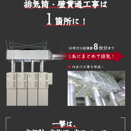
排気筒・壁貫通工事は
1
箇所に！
一撃は、