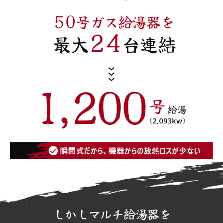
しかし
マルチ給湯器
を