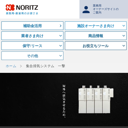
業務用
オーナーズサイトの
ご案内
補助金活用
施設オーナーさま向け
業者さま向け
商品情報
保守/リース
お役立ちツール
その他
ホーム
集合排気システム 一撃